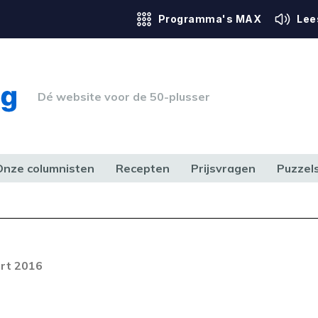
Programma's MAX
Lee
Dé website voor de 50-plusser
Onze columnisten
Recepten
Prijsvragen
Puzzel
ERK & RECHT
GEZONDHEID & SPORT
HUIS, TUIN & HOBBY
MEDIA & 
rt 2016