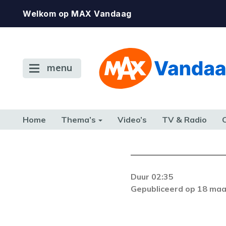
Welkom op MAX Vandaag
menu
Home
Thema’s
Video’s
TV & Radio
CONSUMENT
ETEN & DRINKEN
FAMILIE & RELATIE
GELD, W
TERUG NAAR TOEN
Duur 02:35
Gepubliceerd op 18 maa