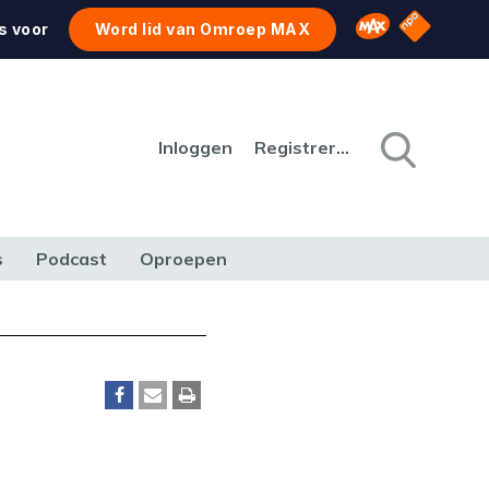
NPO Star
Omroep MAX
s voor
Word lid van Omroep MAX
Inloggen
Registreren
s
Podcast
Oproepen
CULTUUR
NATUUR & MILIEU
REIZEN & VERKEER