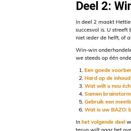
Deel 2: Wi
In deel 2 maakt Hetti
succesvol is. U streef
niet ieder de helft, of
Win-win onderhandelen
we steeds op één onder
Een goede voorbere
Hard op de inhoud 
Wat wilt u nou éch
Samen brainstorm
Gebruik een meetl
Wat is uw BAZO: be
In
het volgende deel
wo
terug wilt naar het ov