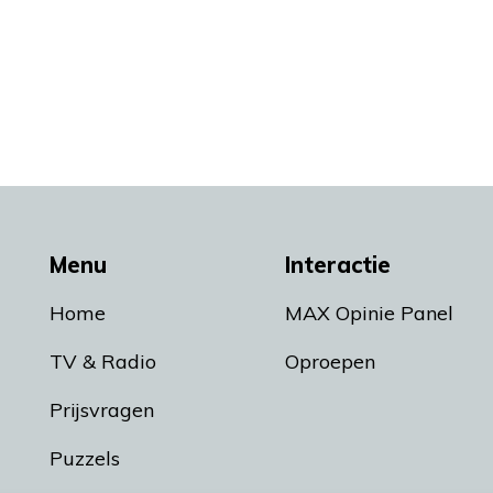
Menu
Interactie
Home
MAX Opinie Panel
TV & Radio
Oproepen
Prijsvragen
Puzzels