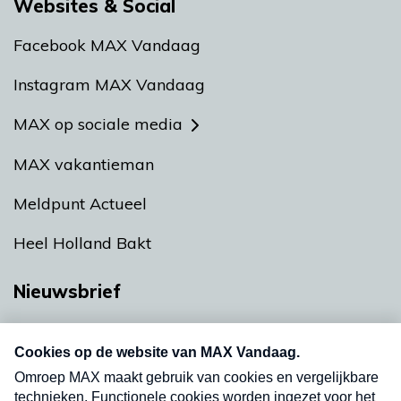
Websites & Social
Facebook MAX Vandaag
Instagram MAX Vandaag
MAX op sociale media
MAX vakantieman
Meldpunt Actueel
Heel Holland Bakt
Nieuwsbrief
Neem hier een gratis abonnement op onze
nieuwsbrief. Elke vrijdag- en dinsdagochtend in
uw mailbox.