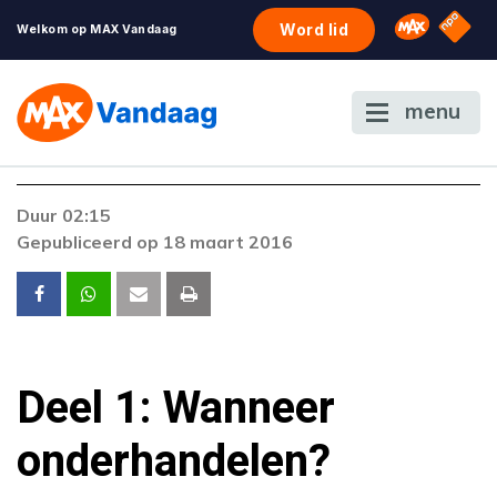
NPO S
Omroep 
Word lid
Welkom op MAX Vandaag
menu
Duur 02:15
Gepubliceerd op 18 maart 2016
Deel 1: Wanneer
onderhandelen?