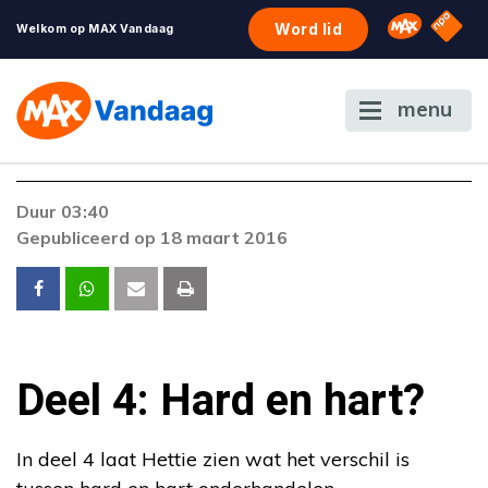
NPO S
Omroep 
Word lid
Welkom op MAX Vandaag
menu
Duur 03:40
Gepubliceerd op 18 maart 2016
Deel 4: Hard en hart?
In deel 4 laat Hettie zien wat het verschil is