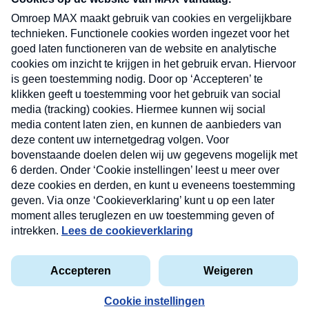
uw mailbox.
Verzend
Nieuwsbrief
Neem hier een gratis abonnement op onze
nieuwsbrief. Elke vrijdag- en dinsdagochtend in uw
mailbox.
Contact
Algemene voorwaarden
Privacyverklaring
Cookieverklaring
Kwetsbaarheid melden
privacyverklaring
Copyright © 2026 MAX Vandaag -
Omroep MAX