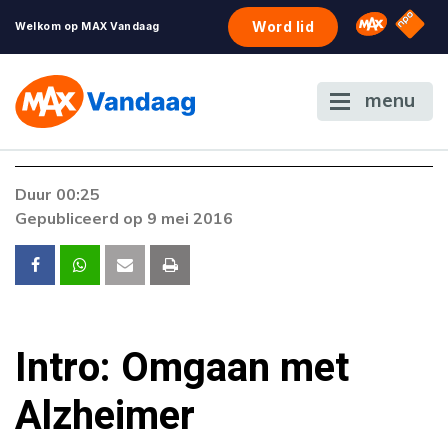
NPO S
Omroep 
Word lid
Welkom op MAX Vandaag
menu
Duur 00:25
Gepubliceerd op 9 mei 2016
Intro: Omgaan met
Alzheimer