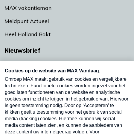
MAX vakantieman
Meldpunt Actueel
Heel Holland Bakt
Nieuwsbrief
Neem hier een gratis abonnement op onze
nieuwsbrief. Elke vrijdag- en dinsdagochtend in
uw mailbox.
Verzend