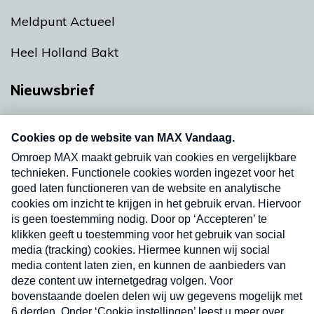
Meldpunt Actueel
Heel Holland Bakt
Nieuwsbrief
Neem hier een gratis abonnement op onze
nieuwsbrief. Elke vrijdag- en dinsdagochtend in
uw mailbox.
Verzend