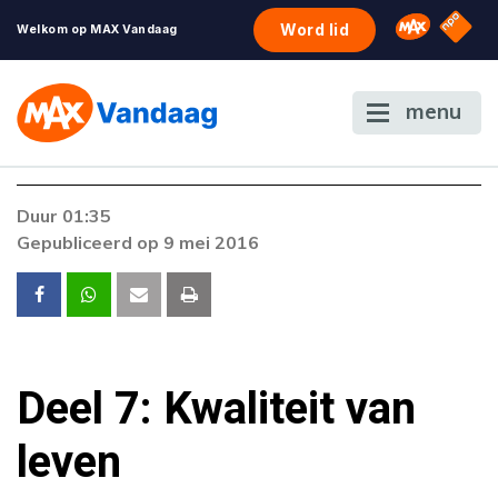
NPO S
Omroep 
Word lid
Welkom op MAX Vandaag
menu
Duur 01:35
Gepubliceerd op 9 mei 2016
Deel 7: Kwaliteit van
leven