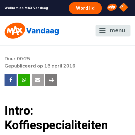
NPO S
Omroep 
Word lid
Welkom op MAX Vandaag
menu
Duur 00:25
Gepubliceerd op 18 april 2016
Intro:
Koffiespecialiteiten