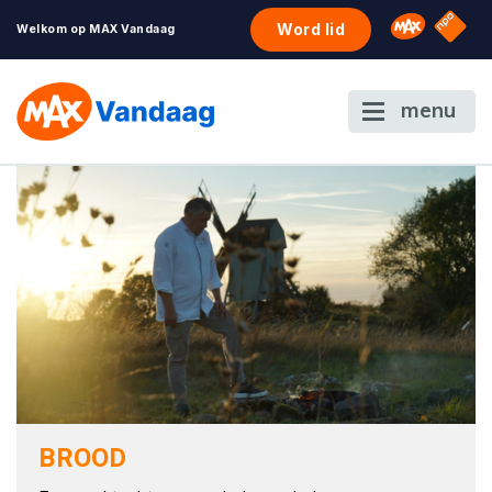
NPO S
Omroep 
Word lid
Welkom op MAX Vandaag
menu
BROOD