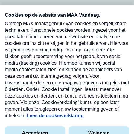
Neem hier een gratis abonnement op onze
nieuwsbrief. Elke vrijdag- en dinsdagochtend in
uw mailbox.
Verzend
Nieuwsbrief
Neem hier een gratis abonnement op onze
nieuwsbrief. Elke vrijdag- en dinsdagochtend in uw
mailbox.
Contact
Algemene voorwaarden
Privacyverklaring
Cookieverklaring