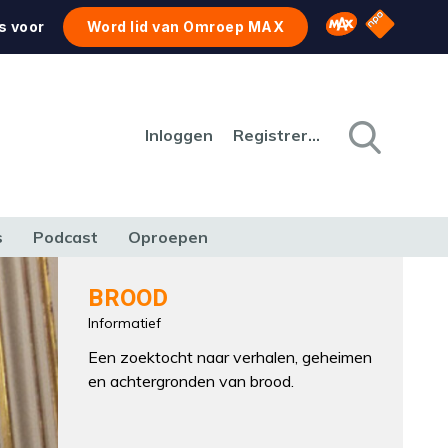
NPO Star
Omroep MAX
s voor
Word lid van Omroep MAX
Inloggen
Registreren
s
Podcast
Oproepen
CULTUUR
NATUUR & MILIEU
REIZEN & VERKEER
BROOD
Informatief
Een zoektocht naar verhalen, geheimen
en achtergronden van brood.