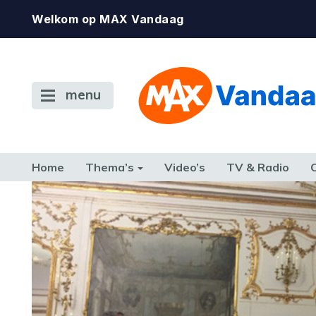
Welkom op MAX Vandaag
menu
Home
Thema’s
Video’s
TV & Radio
CONSUMENT
ETEN & DRINKEN
FAMILIE & RELATIE
GELD, W
TERUG NAAR TOEN