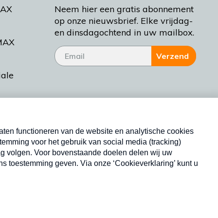
MAX
Neem hier een gratis abonnement
op onze nieuwsbrief. Elke vrijdag-
en dinsdagochtend in uw mailbox.
MAX
Verzend
iale
tieman
ctueel
Nieuwsbrief
d Bakt
Neem hier een gratis abonnement op onze
nieuwsbrief. Elke vrijdag- en dinsdagochtend in uw
mailbox.
Copyright © 2026 MAX Vandaag -
Omroep MAX
privacyverklaring