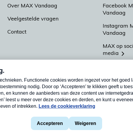
Over MAX Vandaag
Facebook 
Vandaag
Veelgestelde vragen
Instagram 
Contact
Vandaag
MAX op soc
media
MAX vakan
Meldpunt A
Heel Hollan
aarden
Privacyverklaring
Cookieverklaring