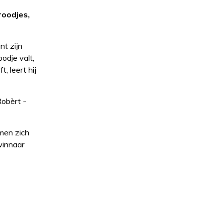
roodjes,
t zijn
odje valt,
, leert hij
Robèrt -
men zich
winnaar