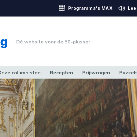
Programma's MAX
Lee
Dé website voor de 50-plusser
Onze columnisten
Recepten
Prijsvragen
Puzzel
ERK & RECHT
GEZONDHEID & SPORT
HUIS, TUIN & HOBBY
MEDIA & 