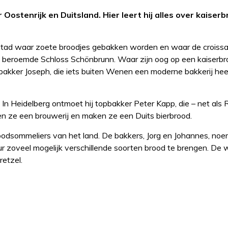
Oostenrijk en Duitsland. Hier leert hij alles over kaiserb
tad waar zoete broodjes gebakken worden en waar de croissan
het beroemde Schloss Schönbrunn. Waar zijn oog op een kaiserbro
 bakker Joseph, die iets buiten Wenen een moderne bakkerij heeft
In Heidelberg ontmoet hij topbakker Peter Kapp, die – net als 
en ze een brouwerij en maken ze een Duits bierbrood.
odsommeliers van het land. De bakkers, Jorg en Johannes, noe
r zoveel mogelijk verschillende soorten brood te brengen. De 
etzel.