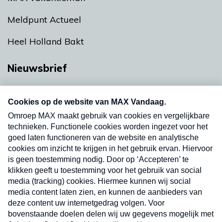
Meldpunt Actueel
Heel Holland Bakt
Nieuwsbrief
Neem hier een gratis abonnement op onze
nieuwsbrief. Elke vrijdag- en dinsdagochtend in
uw mailbox.
Verzend