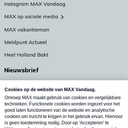
Instagram MAX Vandaag
MAX op sociale media
MAX vakantieman
Meldpunt Actueel
Heel Holland Bakt
Nieuwsbrief
Neem hier een gratis abonnement op onze
nieuwsbrief. Elke vrijdag- en dinsdagochtend in
uw mailbox.
Verzend