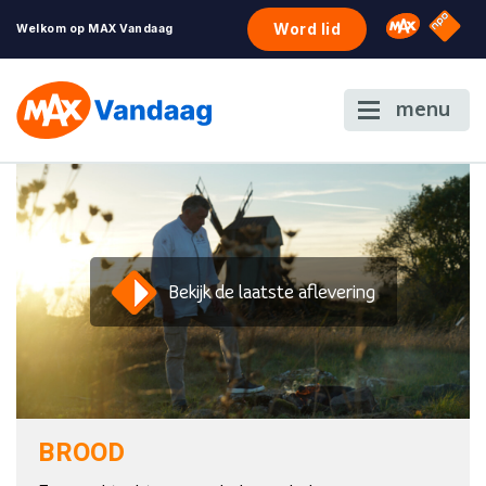
NPO S
Omroep 
Word lid
Welkom op MAX Vandaag
menu
Bekijk de laatste aflevering
BROOD