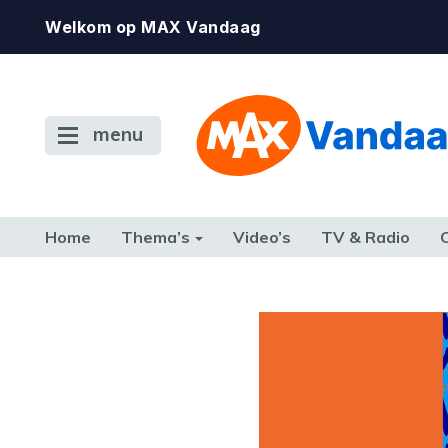
Welkom op MAX Vandaag
menu
Home
Thema’s
Video’s
TV & Radio
CONSUMENT
ETEN & DRINKEN
FAMILIE & RELATIE
GELD, W
TERUG NAAR TOEN