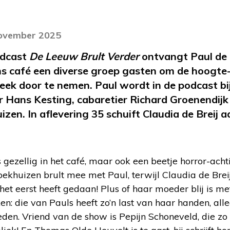
november 2025
podcast
De Leeuw Brult Verder
ontvangt Paul de 
s café een diverse groep gasten om de hoogte
eek door te nemen. Paul wordt in de podcast b
r Hans Kesting, cabaretier Richard Groenendij
zen. In aflevering 35 schuift Claudia de Breij a
gezellig in het café, maar ook een beetje horror-acht
ekhuizen brult mee met Paul, terwijl Claudia de Breij
 het eerst heeft gedaan! Plus of haar moeder blij is m
: die van Pauls heeft zo’n last van haar handen, alle
eden. Vriend van de show is Pepijn Schoneveld, die zo l