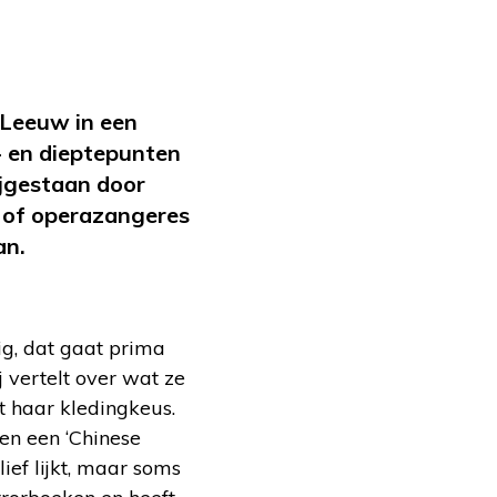
Leeuw in een
- en dieptepunten
ijgestaan door
k of operazangeres
an.
ig, dat gaat prima
 vertelt over wat ze
et haar kledingkeus.
en een ‘Chinese
ief lijkt, maar soms