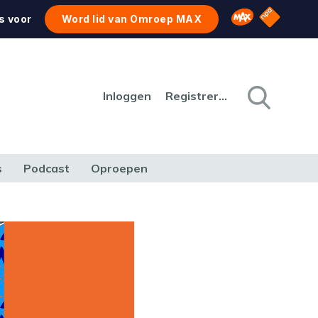
NPO Star
Omroep MAX
s voor
Word lid van Omroep MAX
Inloggen
Registreren
s
Podcast
Oproepen
CULTUUR
NATUUR & MILIEU
REIZEN & VERKEER