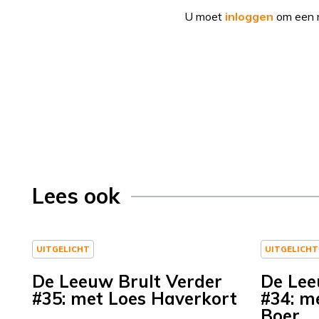
U moet
inloggen
om een r
Lees ook
UITGELICHT
UITGELICHT
De Leeuw Brult Verder
De Lee
#35: met Loes Haverkort
#34: m
Boer