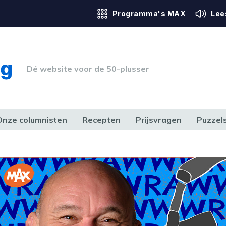
Programma's MAX
Lee
Dé website voor de 50-plusser
Onze columnisten
Recepten
Prijsvragen
Puzzel
ERK & RECHT
GEZONDHEID & SPORT
HUIS, TUIN & HOBBY
MEDIA & 