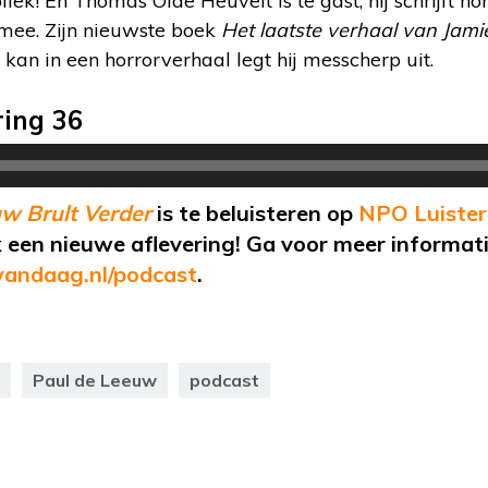
iek! En Thomas Olde Heuvelt is te gast, hij schrijft h
 mee. Zijn nieuwste boek
Het laatste verhaal van Jam
kan in een horrorverhaal legt hij messcherp uit.
ring 36
w Brult Verder
is te beluisteren op
NPO Luister
een nieuwe aflevering! Ga voor meer informatie
andaag.nl/podcast
.
Paul de Leeuw
podcast