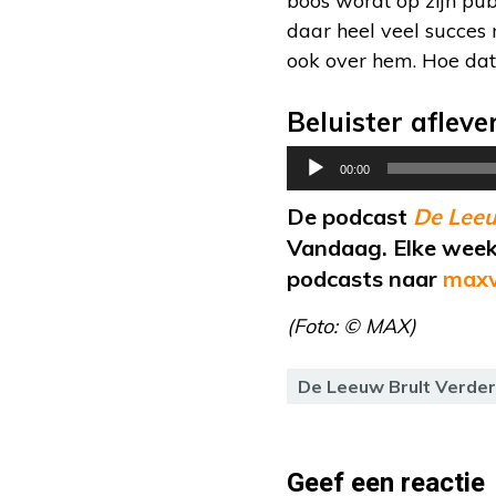
boos wordt op zijn publ
daar heel veel succes
ook over hem. Hoe dat 
Beluister afleve
Audiospeler
00:00
De podcast
De Leeu
Vandaag. Elke week 
podcasts naar
maxv
(Foto: © MAX)
De Leeuw Brult Verder
Geef een reactie