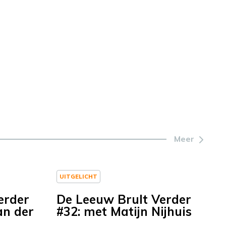
Meer
UITGELICHT
erder
De Leeuw Brult Verder
an der
#32: met Matijn Nijhuis