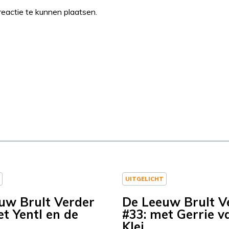
eactie te kunnen plaatsen.
UITGELICHT
uw Brult Verder
De Leeuw Brult V
et Yentl en de
#33: met Gerrie v
Klei