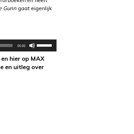
orrorboeken en heeft
ie Gunn
gaat eigenlijk
Gebruik
00:00
Omhoog/Omlaag
en hier op MAX
pijltoetsen
 en uitleg over
om
het
volume
te
verhogen
of
te
verlagen.