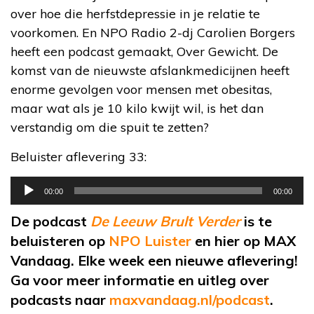
over hoe die herfstdepressie in je relatie te
voorkomen. En NPO Radio 2-dj Carolien Borgers
heeft een podcast gemaakt, Over Gewicht. De
komst van de nieuwste afslankmedicijnen heeft
enorme gevolgen voor mensen met obesitas,
maar wat als je 10 kilo kwijt wil, is het dan
verstandig om die spuit te zetten?
Beluister aflevering 33:
Audiospeler
00:00
00:00
De podcast
De Leeuw Brult Verder
is te
beluisteren op
NPO Luister
en hier op MAX
Vandaag. Elke week een nieuwe aflevering!
Ga voor meer informatie en uitleg over
podcasts naar
maxvandaag.nl/podcast
.