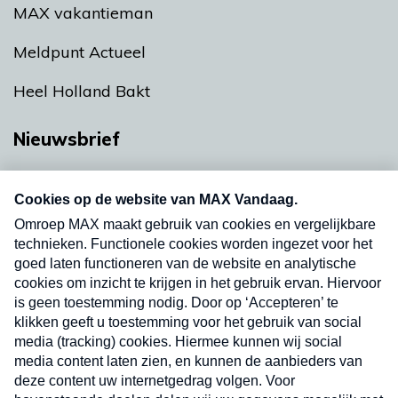
MAX vakantieman
Meldpunt Actueel
Heel Holland Bakt
Nieuwsbrief
Neem hier een gratis abonnement op onze
nieuwsbrief. Elke vrijdag- en dinsdagochtend in
uw mailbox.
Verzend