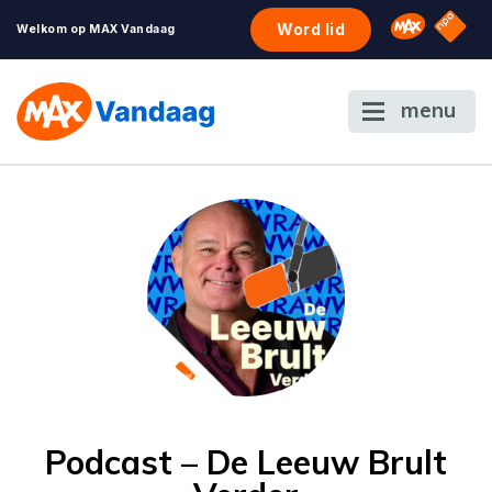
NPO S
Omroep 
Word lid
Welkom op MAX Vandaag
menu
Podcast – De Leeuw Brult