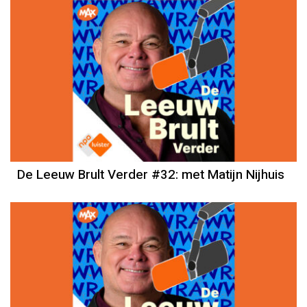
De Leeuw Brult Verder #32: met Matijn Nijhuis