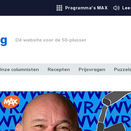
Programma's MAX
Lee
Dé website voor de 50-plusser
Onze columnisten
Recepten
Prijsvragen
Puzzel
ERK & RECHT
GEZONDHEID & SPORT
HUIS, TUIN & HOBBY
MEDIA & 