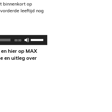
t binnenkort op
vorderde leeftijd nog
Gebruik
00:00
Omhoog/Omlaag
en hier op MAX
pijltoetsen
 en uitleg over
om
het
volume
te
verhogen
of
te
verlagen.