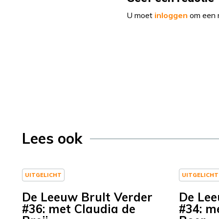
U moet
inloggen
om een r
Lees ook
UITGELICHT
UITGELICHT
De Leeuw Brult Verder
De Lee
#36: met Claudia de
#34: m