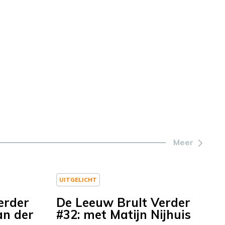
Meer
UITGELICHT
erder
De Leeuw Brult Verder
an der
#32: met Matijn Nijhuis