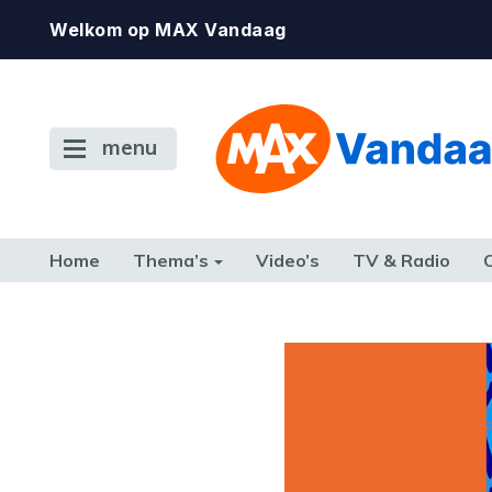
Welkom op MAX Vandaag
menu
Home
Thema’s
Video’s
TV & Radio
CONSUMENT
ETEN & DRINKEN
FAMILIE & RELATIE
GELD, W
TERUG NAAR TOEN