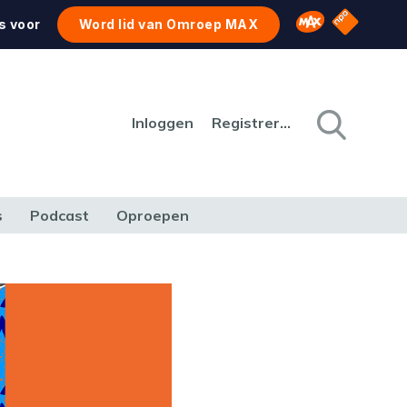
NPO Star
Omroep MAX
s voor
Word lid van Omroep MAX
Inloggen
Registreren
s
Podcast
Oproepen
CULTUUR
NATUUR & MILIEU
REIZEN & VERKEER