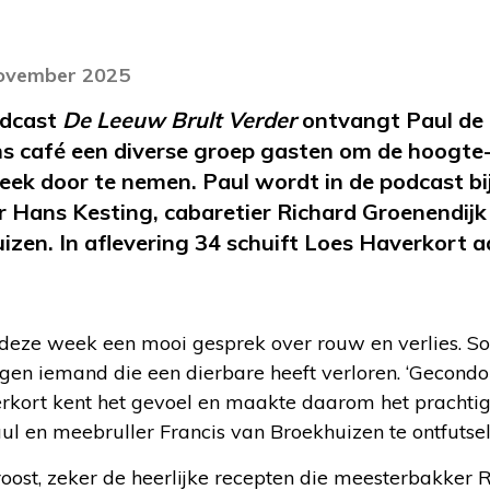
november 2025
podcast
De Leeuw Brult Verder
ontvangt Paul de 
s café een diverse groep gasten om de hoogte
eek door te nemen. Paul wordt in de podcast b
r Hans Kesting, cabaretier Richard Groenendij
izen. In aflevering 34 schuift Loes Haverkort a
t deze week een mooi gesprek over rouw en verlies. S
gen iemand die een dierbare heeft verloren. ‘Gecondol
verkort kent het gevoel en maakte daarom het prachtig
l en meebruller Francis van Broekhuizen te ontfutsel
roost, zeker de heerlijke recepten die meesterbakker