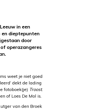
Leeuw in een
- en dieptepunten
ijgestaan door
k of operazangeres
an.
oms weet je niet goed
eerd’ dekt de lading
e fotoboek(je)
Troost
.
en of Loes De Mol is.
 Rutger van den Broek