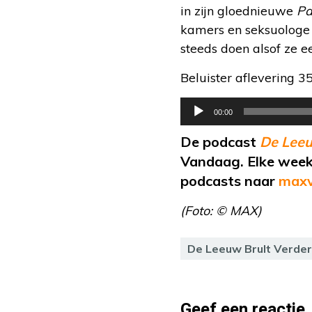
in zijn gloednieuwe
Pa
kamers en seksuologe 
steeds doen alsof ze e
Beluister aflevering 35
Audiospeler
00:00
De podcast
De Leeu
Vandaag. Elke week 
podcasts naar
maxv
(Foto: © MAX)
De Leeuw Brult Verder
Geef een reactie