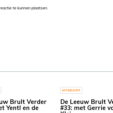
eactie te kunnen plaatsen.
UITGELICHT
uw Brult Verder
De Leeuw Brult V
et Yentl en de
#33: met Gerrie v