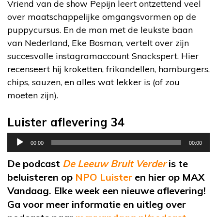
Vriend van de show Pepijn leert ontzettend veel
over maatschappelijke omgangsvormen op de
puppycursus. En de man met de leukste baan
van Nederland, Eke Bosman, vertelt over zijn
succesvolle instagramaccount Snackspert. Hier
recenseert hij kroketten, frikandellen, hamburgers,
chips, sauzen, en alles wat lekker is (of zou
moeten zijn).
Luister aflevering 34
Audiospeler
00:00
00:00
De podcast
De Leeuw Brult Verder
is te
beluisteren op
NPO Luister
en hier op MAX
Vandaag. Elke week een nieuwe aflevering!
Ga voor meer informatie en uitleg over