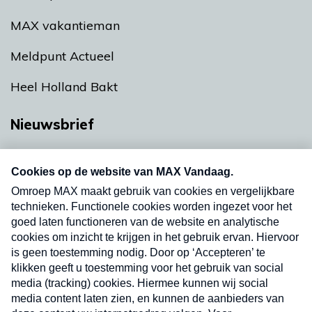
MAX vakantieman
Meldpunt Actueel
Heel Holland Bakt
Nieuwsbrief
Neem hier een gratis abonnement op onze
nieuwsbrief. Elke vrijdag- en dinsdagochtend in
uw mailbox.
Verzend