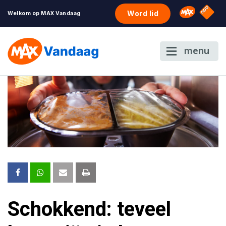
NPO S
Omroep 
Word lid
Welkom op MAX Vandaag
menu
Schokkend: teveel