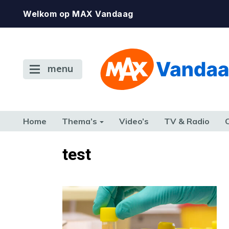
Welkom op MAX Vandaag
menu
Home
Thema’s
Video’s
TV & Radio
CONSUMENT
ETEN & DRINKEN
FAMILIE & RELATIE
GELD, W
test
TERUG NAAR TOEN