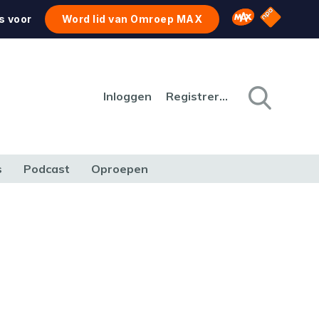
NPO Star
Omroep MAX
s voor
Word lid van Omroep MAX
Inloggen
Registreren
s
Podcast
Oproepen
CULTUUR
NATUUR & MILIEU
REIZEN & VERKEER