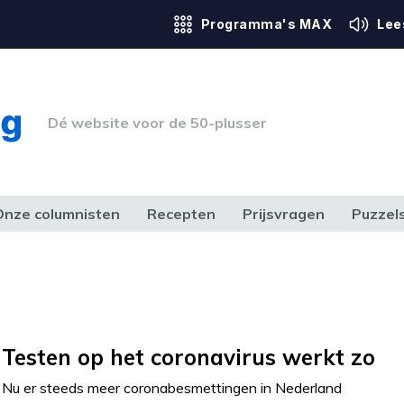
Programma's MAX
Lee
Dé website voor de 50-plusser
Onze columnisten
Recepten
Prijsvragen
Puzzel
ERK & RECHT
GEZONDHEID & SPORT
HUIS, TUIN & HOBBY
MEDIA & 
Testen op het coronavirus werkt zo
Nu er steeds meer coronabesmettingen in Nederland