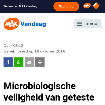
NPO S
Omroep 
Word lid
Welkom op MAX Vandaag
menu
Duur 03:12
Gepubliceerd op 18 oktober 2016
Microbiologische
veiligheid van geteste