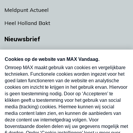
Meldpunt Actueel
Heel Holland Bakt
Nieuwsbrief
Neem hier een gratis abonnement op onze
nieuwsbrief. Elke vrijdag- en dinsdagochtend in
uw mailbox.
Verzend