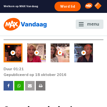
NPO S
Omroep 
Word lid
Welkom op MAX Vandaag
menu
Duur 01:21
Gepubliceerd op 18 oktober 2016