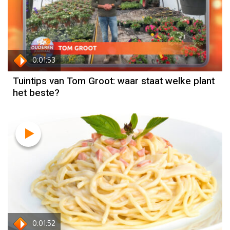
0:01:53
Tuintips van Tom Groot: waar staat welke plant
het beste?
Recept
Janny van der Heijden
0:01:52