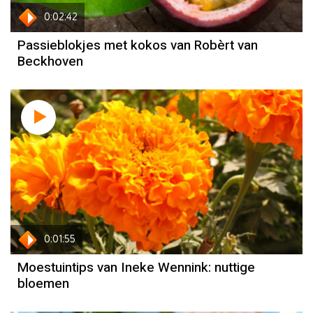
0:02:42
Passieblokjes met kokos van Robèrt van
Beckhoven
0:01:55
Moestuintips van Ineke Wennink: nuttige
bloemen