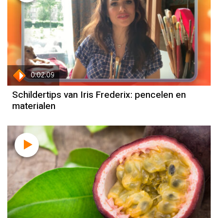
0:02:09
Schildertips van Iris Frederix: pencelen en
materialen
Recept
Robèrt van Beckhoven