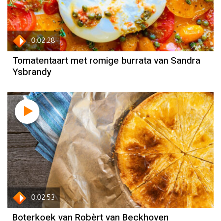
Sandra Ysbrandy
0:02:28
Tomatentaart met romige burrata van Sandra
Ysbrandy
Recept
Robèrt van Beckhoven
0:02:53
Boterkoek van Robèrt van Beckhoven