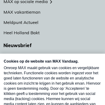
MAX op sociale media
MAX vakantieman
Meldpunt Actueel
Heel Holland Bakt
Nieuwsbrief
Neem hier een gratis abonnement op onze
nieuwsbrief. Elke vrijdag- en dinsdagochtend in
uw mailbox.
Verzend