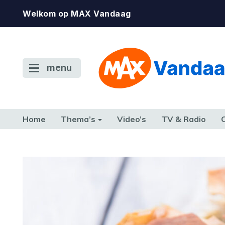
Welkom op MAX Vandaag
menu
Home
Thema’s
Video’s
TV & Radio
CONSUMENT
ETEN & DRINKEN
FAMILIE & RELATIE
GELD, W
TERUG NAAR TOEN