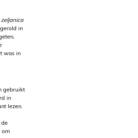
t
zeljanica
gerold in
geten,
e
t was in
n gebruikt
rd in
nt lezen.
 de
k om