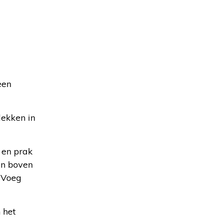
een
lekken in
 en prak
en boven
. Voeg
n het