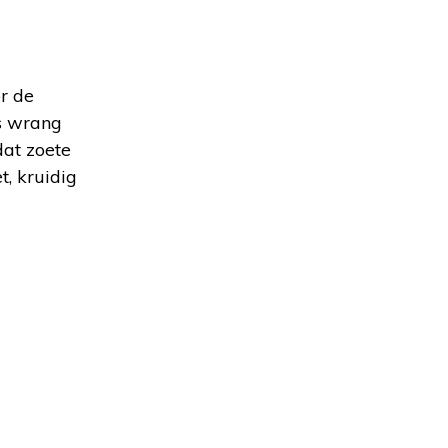
r de
ms wrang
dat zoete
t, kruidig