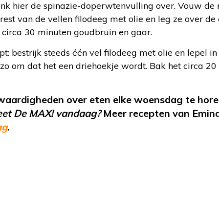
enk hier de spinazie-doperwtenvulling over. Vouw de
 rest van de vellen filodeeg met olie en leg ze over de 
in circa 30 minuten goudbruin en gaar.
: bestrijk steeds één vel filodeeg met olie en lepel in
 zo om dat het een driehoekje wordt. Bak het circa 2
waardigheden over eten elke woensdag te horen
eet De MAX! vandaag?
Meer recepten van Emina
ag
.