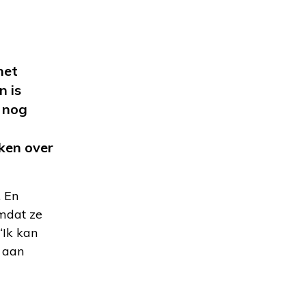
het
n is
k nog
ken over
. En
omdat ze
“Ik kan
n aan