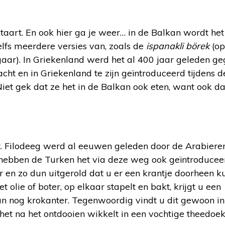
etaart. En ook hier ga je weer… in de Balkan wordt he
elfs meerdere versies van, zoals de
ispanakli
börek
(op
gaar). In Griekenland werd het al 400 jaar geleden ge
acht en in Griekenland te zijn geïntroduceerd tijdens d
iet gek dat ze het in de Balkan ook eten, want ook da
. Filodeeg werd al eeuwen geleden door de Arabiere
 hebben de Turken het via deze weg ook geïntroducee
n zo dun uitgerold dat u er een krantje doorheen ku
olie of boter, op elkaar stapelt en bakt, krijgt u een
 dan nog krokanter. Tegenwoordig vindt u dit gewoon in
 het na het ontdooien wikkelt in een vochtige theedoe