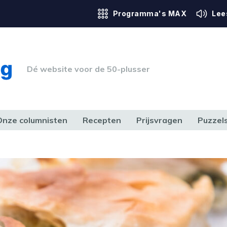
Programma's MAX
Lee
Dé website voor de 50-plusser
Onze columnisten
Recepten
Prijsvragen
Puzzel
ERK & RECHT
GEZONDHEID & SPORT
HUIS, TUIN & HOBBY
MEDIA & 