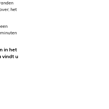
 randen
over; het
 een
0 minuten
 in het
 vindt u