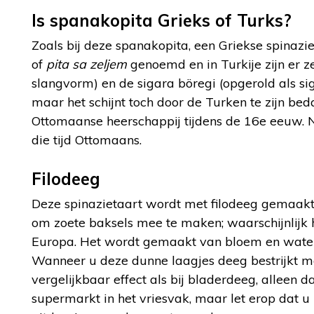
Is spanakopita Grieks of Turks?
Zoals bij deze spanakopita, een Griekse spinazi
of
pita sa zeljem
genoemd en in Turkije zijn er z
slangvorm) en de sigara böregi (opgerold als si
maar het schijnt toch door de Turken te zijn bed
Ottomaanse heerschappij tijdens de 16
e
eeuw. N
die tijd Ottomaans.
Filodeeg
Deze spinazietaart wordt met filodeeg gemaakt
om zoete baksels mee te maken; waarschijnlijk
Europa. Het wordt gemaakt van bloem en water e
Wanneer u deze dunne laagjes deeg bestrijkt met 
vergelijkbaar effect als bij bladerdeeg, alleen
supermarkt in het vriesvak, maar let erop dat u