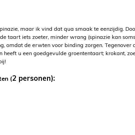
inazie, maar ik vind dat qua smaak te eenzijdig. Doo
 de taart iets zoeter, minder wrang (spinazie kan so
ling, omdat de erwten voor binding zorgen. Tegenover 
n heeft u een goedgevulde groententaart; krokant, zoe
ij!
2 personen):
en (