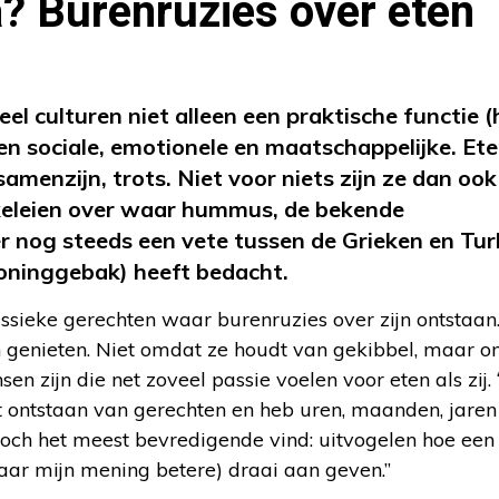
a? Burenruzies over eten
el culturen niet alleen een praktische functie (
en sociale, emotionele en maatschappelijke. Ete
menzijn, trots. Niet voor niets zijn ze dan oo
keleien over waar hummus, de bekende
r nog steeds een vete tussen de Grieken en Tur
honinggebak) heeft bedacht.
ssieke gerechten waar burenruzies over zijn ontstaan
n genieten. Niet omdat ze houdt van gekibbel, maar 
sen zijn die net zoveel passie voelen voor eten als zij. 
et ontstaan van gerechten en heb uren, maanden, jare
 toch het meest bevredigende vind: uitvogelen hoe een
naar mijn mening betere) draai aan geven.”