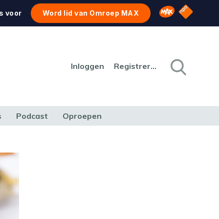
NPO Star
Omroep MAX
s voor
Word lid van Omroep MAX
Inloggen
Registreren
s
Podcast
Oproepen
CULTUUR
NATUUR & MILIEU
REIZEN & VERKEER