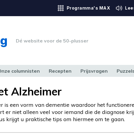
Programma's MAX
Lee
Dé website voor de 50-plusser
Onze columnisten
Recepten
Prijsvragen
Puzzel
ERK & RECHT
GEZONDHEID & SPORT
HUIS, TUIN & HOBBY
MEDIA & 
t Alzheimer
r is een vorm van dementie waardoor het functionere
t er niet alleen veel voor iemand die de diagnose krij
us krijgt u praktische tips om hiermee om te gaan.