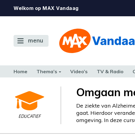
Welkom op MAX Vandaag
menu
Home
Thema’s
Video’s
TV & Radio
CONSUMENT
ETEN & DRINKEN
FAMILIE & RELATIE
GELD, W
Omgaan me
TERUG NAAR TOEN
De ziekte van Alzheime
gaat. Hierdoor verander
EDUCATIEF
omgeving. In deze curs