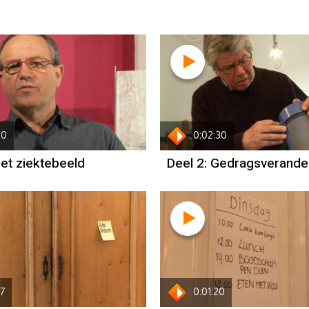
00
0:02:30
Het ziektebeeld
Deel 2: Gedragsverande
57
0:01:20