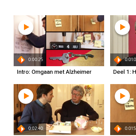
0:00:25
0:01:
Intro: Omgaan met Alzheimer
Deel 1: 
0:02:40
0:01: