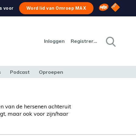
NPO Star
Omroep MAX
s voor
Word lid van Omroep MAX
Inloggen
Registreren
s
Podcast
Oproepen
CULTUUR
NATUUR & MILIEU
REIZEN & VERKEER
n van de hersenen achteruit
gt, maar ook voor zijn/haar