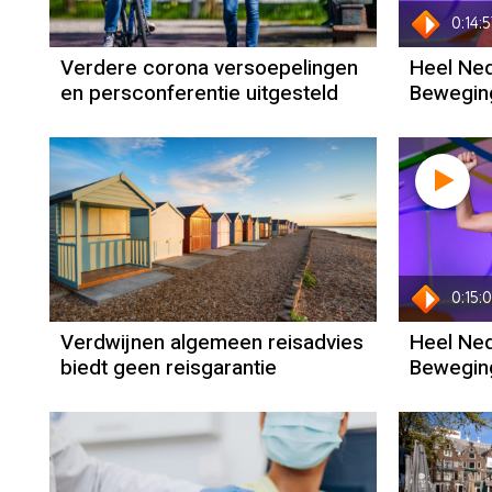
0:14:5
Verdere corona versoepelingen
Heel Ned
en persconferentie uitgesteld
Beweging
0:15:
Verdwijnen algemeen reisadvies
Heel Ned
biedt geen reisgarantie
Beweging