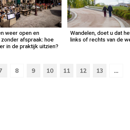
en weer open en
Wandelen, doet u dat he
 zonder afspraak: hoe
links of rechts van de 
er in de praktijk uitzien?
7
8
9
10
11
12
13
...