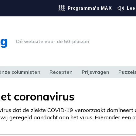
Programma's MAX
Lee
Dé website voor de 50-plusser
Onze columnisten
Recepten
Prijsvragen
Puzzel
ERK & RECHT
GEZONDHEID & SPORT
HUIS, TUIN & HOBBY
MEDIA & 
het coronavirus
irus dat de ziekte COVID-19 veroorzaakt domineert a
ij geregeld aandacht aan het virus. Hieronder een ove