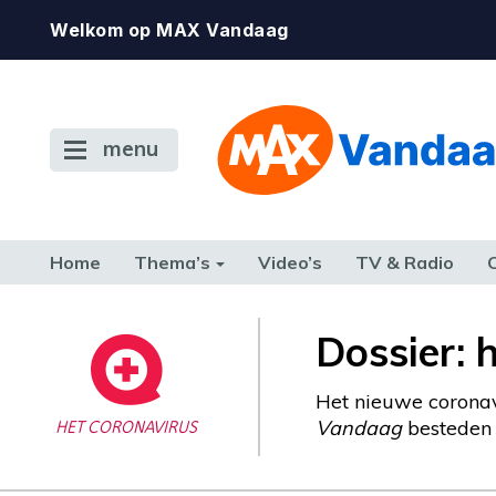
Welkom op MAX Vandaag
menu
Home
Thema’s
Video’s
TV & Radio
CONSUMENT
ETEN & DRINKEN
FAMILIE & RELATIE
GELD, W
Dossier: 
TERUG NAAR TOEN
Het nieuwe coronav
Vandaag
besteden w
HET CORONAVIRUS