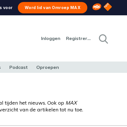
NPO Star
Omroep MAX
s voor
Word lid van Omroep MAX
Inloggen
Registreren
s
Podcast
Oproepen
CULTUUR
NATUUR & MILIEU
REIZEN & VERKEER
l tijden het nieuws. Ook op
MAX
rzicht van de artikelen tot nu toe.