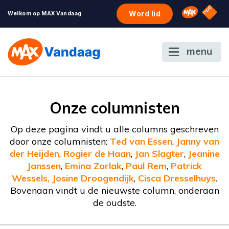
NPO S
Omroep 
Word lid
Welkom op MAX Vandaag
menu
Onze columnisten
Op deze pagina vindt u alle columns geschreven
door onze columnisten:
Ted van Essen
,
Janny van
der Heijden
,
Rogier de Haan
,
Jan Slagter
,
Jeanine
Janssen
,
Emina Zorlak
,
Paul Rem
,
Patrick
Wessels,
Josine Droogendijk
,
Cisca Dresselhuys
.
Bovenaan vindt u de nieuwste column, onderaan
de oudste.