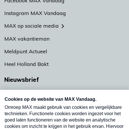
Facebook MAX Vandaag
Instagram MAX Vandaag
MAX op sociale media
MAX vakantieman
Meldpunt Actueel
Heel Holland Bakt
Nieuwsbrief
Neem hier een gratis abonnement op onze
nieuwsbrief. Elke vrijdag- en dinsdagochtend in
uw mailbox.
Verzend