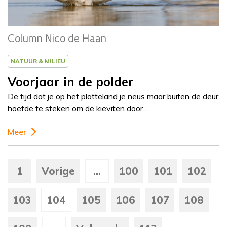
Column Nico de Haan
NATUUR & MILIEU
Voorjaar in de polder
De tijd dat je op het platteland je neus maar buiten de deur
hoefde te steken om de kieviten door…
Meer
1
Vorige
...
100
101
102
103
104
105
106
107
108