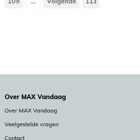
109
...
Volgende
113
Over MAX Vandaag
Over MAX Vandaag
Veelgestelde vragen
Contact