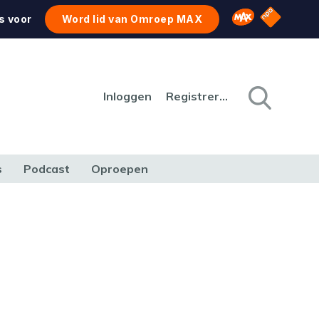
NPO Star
Omroep MAX
s voor
Word lid van Omroep MAX
Inloggen
Registreren
s
Podcast
Oproepen
CULTUUR
NATUUR & MILIEU
REIZEN & VERKEER