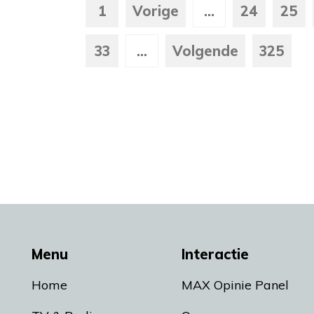
1
Vorige
...
24
25
33
...
Volgende
325
Menu
Interactie
Home
MAX Opinie Panel