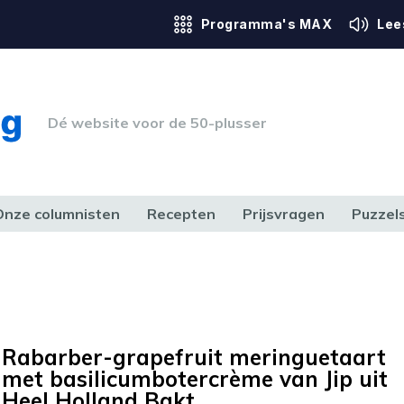
Programma's MAX
Lee
Dé website voor de 50-plusser
Onze columnisten
Recepten
Prijsvragen
Puzzel
ERK & RECHT
GEZONDHEID & SPORT
HUIS, TUIN & HOBBY
MEDIA & 
Rabarber-grapefruit meringuetaart
met basilicumbotercrème van Jip uit
Heel Holland Bakt