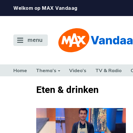
Welkom op MAX Vandaag
menu
Home
Thema’s
Video’s
TV & Radio
CONSUMENT
ETEN & DRINKEN
FAMILIE & RELATIE
GELD, W
Eten & drinken
TERUG NAAR TOEN