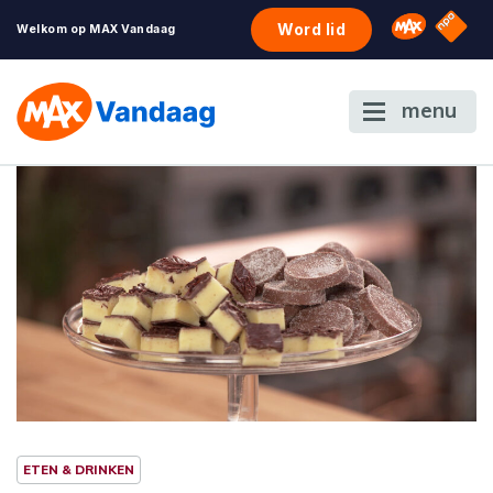
NPO S
Omroep 
Word lid
Welkom op MAX Vandaag
menu
ETEN & DRINKEN