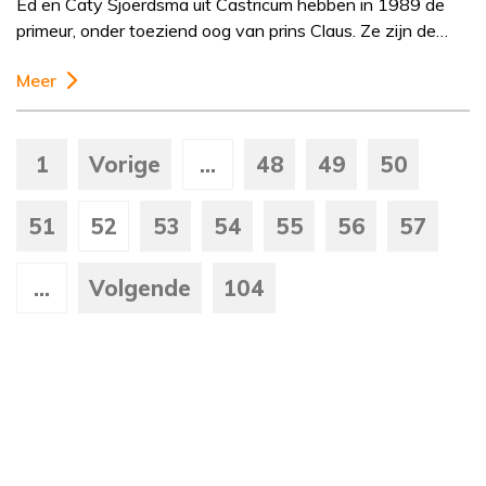
Ed en Caty Sjoerdsma uit Castricum hebben in 1989 de
primeur, onder toeziend oog van prins Claus. Ze zijn de…
Meer
1
Vorige
...
48
49
50
51
52
53
54
55
56
57
...
Volgende
104