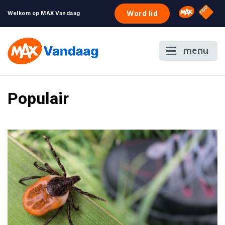
NPO S
Omroep 
Word lid
Welkom op MAX Vandaag
menu
Populair