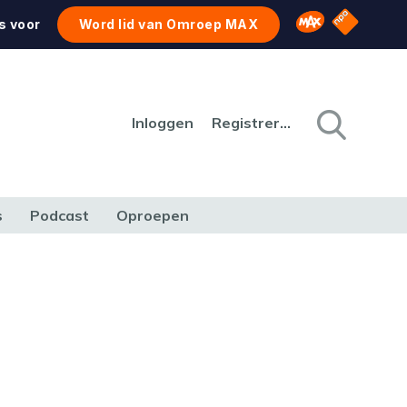
NPO Star
Omroep MAX
s voor
Word lid van Omroep MAX
Inloggen
Registreren
s
Podcast
Oproepen
CULTUUR
NATUUR & MILIEU
REIZEN & VERKEER