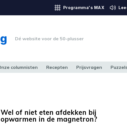
Programma's MAX
Lee
Dé website voor de 50-plusser
Onze columnisten
Recepten
Prijsvragen
Puzzel
ERK & RECHT
GEZONDHEID & SPORT
HUIS, TUIN & HOBBY
MEDIA & 
Wel of niet eten afdekken bij
opwarmen in de magnetron?