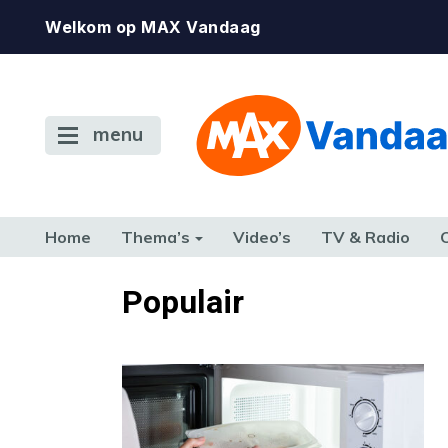
Welkom op MAX Vandaag
menu
Home
Thema’s
Video’s
TV & Radio
CONSUMENT
ETEN & DRINKEN
FAMILIE & RELATIE
GELD, W
Populair
TERUG NAAR TOEN