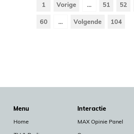
1
Vorige
...
51
52
60
...
Volgende
104
Menu
Interactie
Home
MAX Opinie Panel