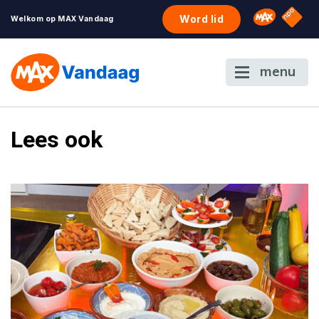
NPO S
Omroep 
Word lid
Welkom op MAX Vandaag
menu
Lees ook