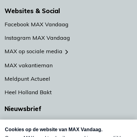
Websites & Social
Facebook MAX Vandaag
Instagram MAX Vandaag
MAX op sociale media
MAX vakantieman
Meldpunt Actueel
Heel Holland Bakt
Nieuwsbrief
Neem hier een gratis abonnement op onze
nieuwsbrief. Elke vrijdag- en dinsdagochtend in
uw mailbox.