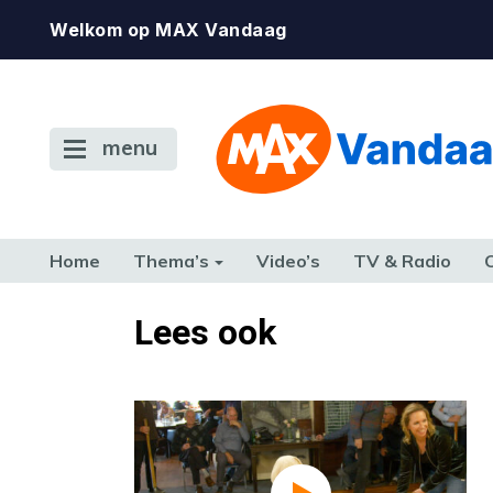
Welkom op MAX Vandaag
menu
Home
Thema’s
Video’s
TV & Radio
CONSUMENT
ETEN & DRINKEN
FAMILIE & RELATIE
GELD, W
Lees ook
TERUG NAAR TOEN