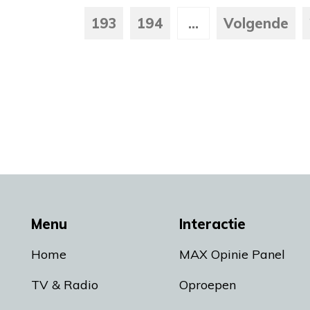
193
194
...
Volgende
Menu
Interactie
Home
MAX Opinie Panel
TV & Radio
Oproepen