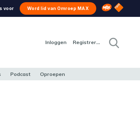
NPO Star
Omroep MAX
s voor
Word lid van Omroep MAX
Inloggen
Registreren
s
Podcast
Oproepen
CULTUUR
NATUUR & MILIEU
REIZEN & VERKEER