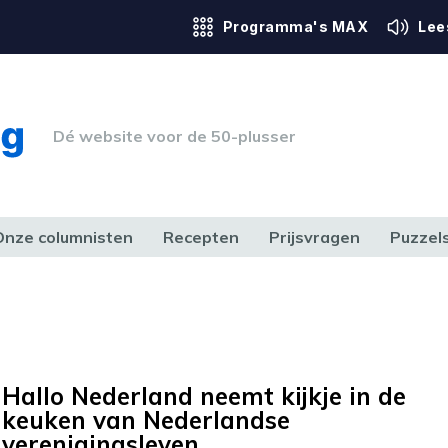
Programma's MAX
Lee
Dé website voor de 50-plusser
Onze columnisten
Recepten
Prijsvragen
Puzzel
ERK & RECHT
GEZONDHEID & SPORT
HUIS, TUIN & HOBBY
MEDIA & 
Hallo Nederland neemt kijkje in de
keuken van Nederlandse
verenigingsleven