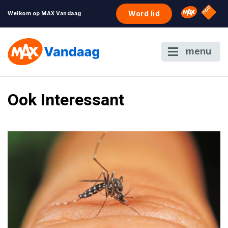
NPO S
Omroep 
Word lid
Welkom op MAX Vandaag
menu
Ook Interessant