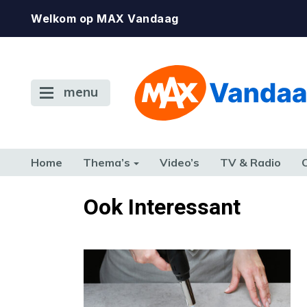
Welkom op MAX Vandaag
menu
Home
Thema’s
Video’s
TV & Radio
CONSUMENT
ETEN & DRINKEN
FAMILIE & RELATIE
GELD, W
Ook Interessant
TERUG NAAR TOEN