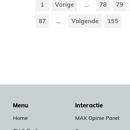
1
Vorige
...
78
79
87
...
Volgende
155
Menu
Interactie
Home
MAX Opinie Panel