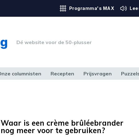
Programma's MAX
Lee
Dé website voor de 50-plusser
Onze columnisten
Recepten
Prijsvragen
Puzzel
ERK & RECHT
GEZONDHEID & SPORT
HUIS, TUIN & HOBBY
MEDIA & 
Waar is een crème brûléebrander
nog meer voor te gebruiken?