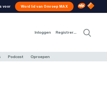
NPO Star
Omroep MAX
s voor
Word lid van Omroep MAX
Inloggen
Registreren
s
Podcast
Oproepen
CULTUUR
NATUUR & MILIEU
REIZEN & VERKEER