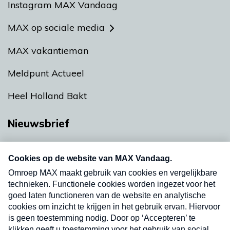
Instagram MAX Vandaag
MAX op sociale media
MAX vakantieman
Meldpunt Actueel
Heel Holland Bakt
Nieuwsbrief
Neem hier een gratis abonnement op onze
nieuwsbrief. Elke vrijdag- en dinsdagochtend in
uw mailbox.
Verzend