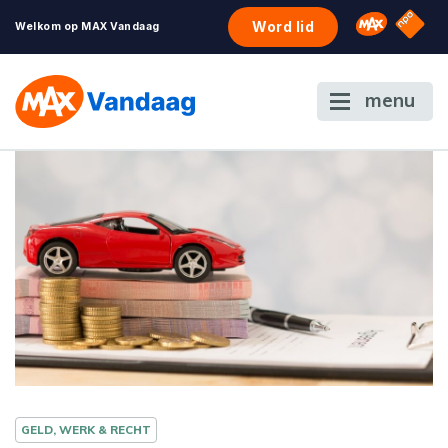
NPO S
Omroep 
Word lid
Welkom op MAX Vandaag
menu
GELD, WERK & RECHT