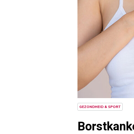
GEZONDHEID & SPORT
Borstkanke