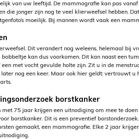
kelijk van uw leeftijd. De mammografie kan pas vana
 die jonger zijn nog te veel klierweefsel hebben. Da
tgenfoto’s moeilijk. Bij mannen wordt vaak een mam
en
ierweefsel. Dit verandert nog weleens, helemaal bij 
n bobbeltje kan dus voorkomen. Dit kan naast een tum
een met vocht gevulde holte zijn. Zit u in de menstru
later nog een keer. Maar ook hier geldt: vertrouwt u
arts.
kingsonderzoek borstkanker
 met 75 jaar krijgen een uitnodiging om mee te doen 
or borstkanker. Dit is een preventief borstonderzoek
borsten gemaakt, een mammografie. Elke 2 jaar krijge
uitnodiging.