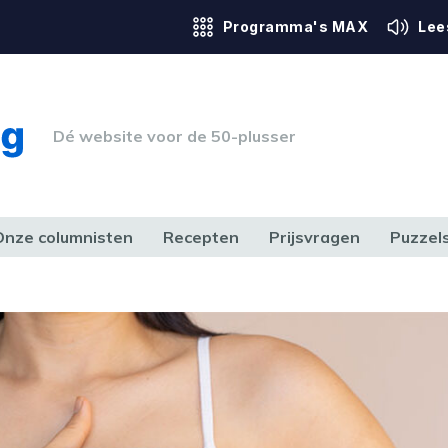
Programma's MAX
Lee
Dé website voor de 50-plusser
Onze columnisten
Recepten
Prijsvragen
Puzzel
ERK & RECHT
GEZONDHEID & SPORT
HUIS, TUIN & HOBBY
MEDIA & 