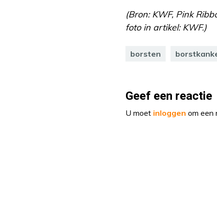
(Bron: KWF, Pink Ribbo
foto in artikel: KWF.)
borsten
borstkank
Geef een reactie
U moet
inloggen
om een r