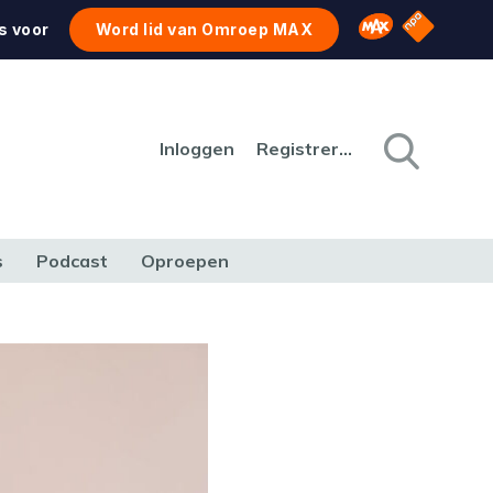
NPO Star
Omroep MAX
s voor
Word lid van Omroep MAX
Inloggen
Registreren
s
Podcast
Oproepen
CULTUUR
NATUUR & MILIEU
REIZEN & VERKEER