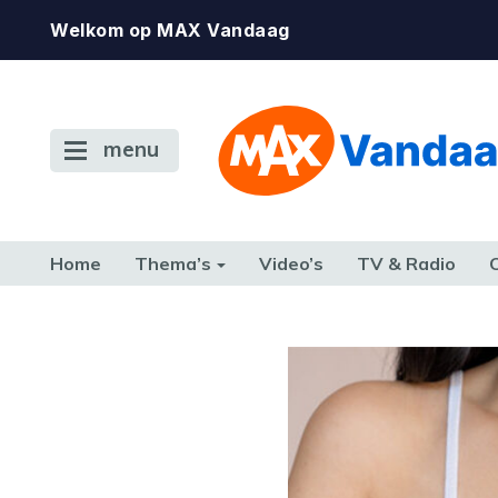
Welkom op MAX Vandaag
menu
Home
Thema’s
Video’s
TV & Radio
CONSUMENT
ETEN & DRINKEN
FAMILIE & RELATIE
GELD, W
TERUG NAAR TOEN