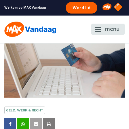
NPO S
Omroep 
Word lid
Welkom op MAX Vandaag
menu
GELD, WERK & RECHT