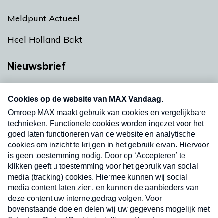
Meldpunt Actueel
Heel Holland Bakt
Nieuwsbrief
Neem hier een gratis abonnement op onze
nieuwsbrief. Elke vrijdag- en dinsdagochtend in
uw mailbox.
Verzend