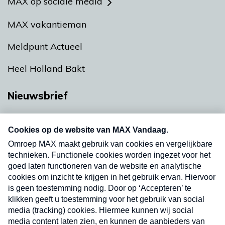
MAX op sociale media
MAX vakantieman
Meldpunt Actueel
Heel Holland Bakt
Nieuwsbrief
Neem hier een gratis abonnement op onze
nieuwsbrief. Elke vrijdag- en dinsdagochtend in
uw mailbox.
Verzend