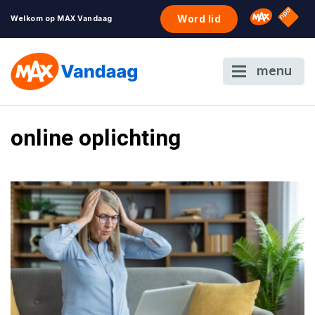
NPO S
Omroep 
Word lid
Welkom op MAX Vandaag
menu
online oplichting