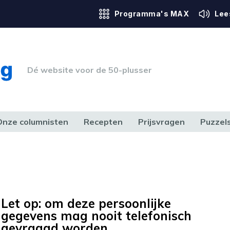
Programma's MAX
Lee
Dé website voor de 50-plusser
Onze columnisten
Recepten
Prijsvragen
Puzzel
ERK & RECHT
GEZONDHEID & SPORT
HUIS, TUIN & HOBBY
MEDIA & 
Let op: om deze persoonlijke
gegevens mag nooit telefonisch
gevraagd worden