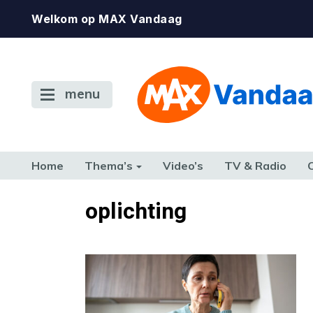
Welkom op MAX Vandaag
menu
Home
Thema’s
Video’s
TV & Radio
CONSUMENT
ETEN & DRINKEN
FAMILIE & RELATIE
GELD, W
oplichting
TERUG NAAR TOEN