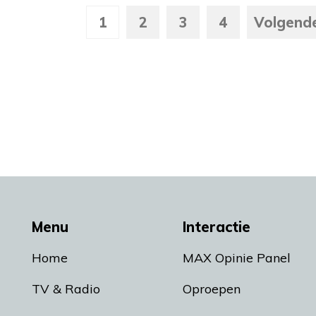
1
2
3
4
Volgend
Menu
Interactie
Home
MAX Opinie Panel
TV & Radio
Oproepen