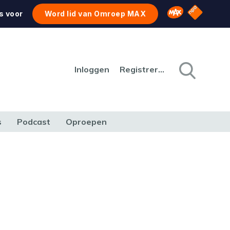
NPO Star
Omroep MAX
s voor
Word lid van Omroep MAX
Inloggen
Registreren
s
Podcast
Oproepen
CULTUUR
NATUUR & MILIEU
REIZEN & VERKEER