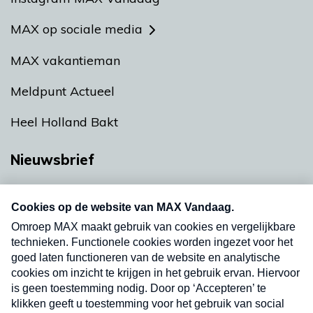
MAX op sociale media
MAX vakantieman
Meldpunt Actueel
Heel Holland Bakt
Nieuwsbrief
Neem hier een gratis abonnement op onze
nieuwsbrief. Elke vrijdag- en dinsdagochtend in
uw mailbox.
Verzend