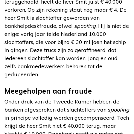
teruggehaald, heeft de heer Smit juist € 40.000
verloren. Op zijn rekening staat nog maar € 4. De
heer Smit is slachtoffer geworden van
bankhelpdeskfraude, ofwel
spoofing
. Hij is niet de
enige: vorig jaar telde Nederland 10.000
slachtoffers, die voor bijna € 30 miljoen het schip
in gingen. Deze trucs zijn zo geraffineerd, dat
iedereen slachtoffer kan worden. Jong en oud,
zelfs bankmedewerkers behoren tot de
gedupeerden.
Meegeholpen aan fraude
Onder druk van de Tweede Kamer hebben de
banken afgesproken dat slachtoffers van s
poofing
in principe volledig worden gecompenseerd. Toch
krijgt de heer Smit niet € 40.000 terug, maar
‘slechts’ € 10.000. Rabobank geeft als reden dat