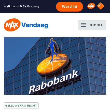
NPO S
Omroep 
Word lid
Welkom op MAX Vandaag
menu
GELD, WERK & RECHT