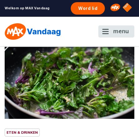
NPO S
Omroep 
Word lid
Welkom op MAX Vandaag
menu
ETEN & DRINKEN