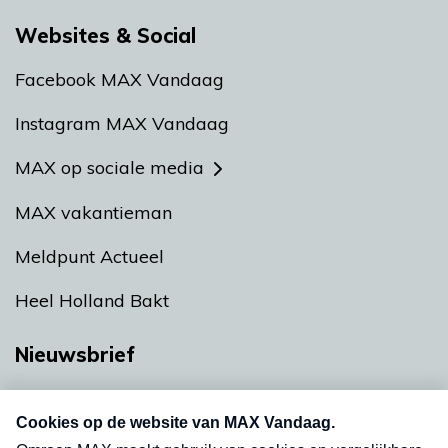
Websites & Social
Facebook MAX Vandaag
Instagram MAX Vandaag
MAX op sociale media
MAX vakantieman
Meldpunt Actueel
Heel Holland Bakt
Nieuwsbrief
Neem hier een gratis abonnement op onze
nieuwsbrief. Elke vrijdag- en dinsdagochtend in
uw mailbox.