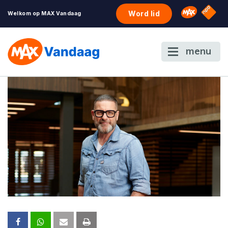
NPO S
Omroep 
Word lid
Welkom op MAX Vandaag
menu