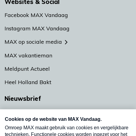
Websites & Social
Facebook MAX Vandaag
Instagram MAX Vandaag
MAX op sociale media
MAX vakantieman
Meldpunt Actueel
Heel Holland Bakt
Nieuwsbrief
Neem hier een gratis abonnement op onze
nieuwsbrief. Elke vrijdag- en dinsdagochtend in
uw mailbox.