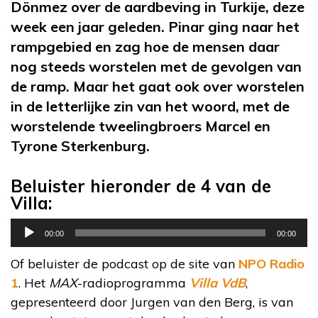
Dönmez over de aardbeving in Turkije, deze
week een jaar geleden. Pinar ging naar het
rampgebied en zag hoe de mensen daar
nog steeds worstelen met de gevolgen van
de ramp. Maar het gaat ook over worstelen
in de letterlijke zin van het woord, met de
worstelende tweelingbroers Marcel en
Tyrone Sterkenburg.
Beluister hieronder de 4 van de
Villa:
Audiospeler
00:00
00:00
Of beluister de podcast op de site van
NPO Radio
1
. Het
MAX
-radioprogramma
Villa VdB
,
gepresenteerd door Jurgen van den Berg, is van