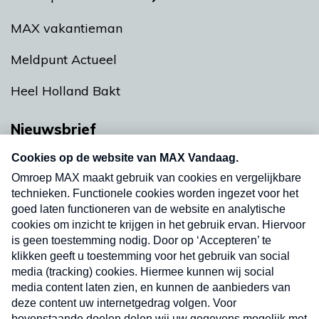
MAX vakantieman
Meldpunt Actueel
Heel Holland Bakt
Nieuwsbrief
Neem hier een gratis abonnement op onze
nieuwsbrief. Elke vrijdag- en dinsdagochtend in
uw mailbox.
Verzend