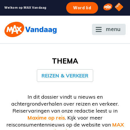
NPO S
Omroep 
Word lid
Welkom op MAX Vandaag
menu
THEMA
REIZEN & VERKEER
In dit dossier vindt u nieuws en
achtergrondverhalen over reizen en verkeer.
Reiservaringen van onze redactie leest u in
Maxime op reis
. Kijk voor meer
reisconsumentennieuws op de website van
MAX