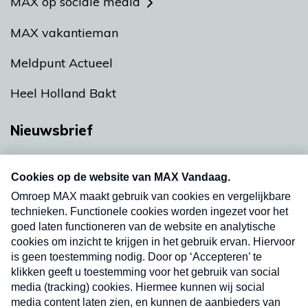
MAX op sociale media
MAX vakantieman
Meldpunt Actueel
Heel Holland Bakt
Nieuwsbrief
Neem hier een gratis abonnement op onze
nieuwsbrief. Elke vrijdag- en dinsdagochtend in
uw mailbox.
Verzend