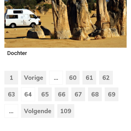
Column
Dolf de Vries
Dochter
1
Vorige
...
60
61
62
63
64
65
66
67
68
69
...
Volgende
109