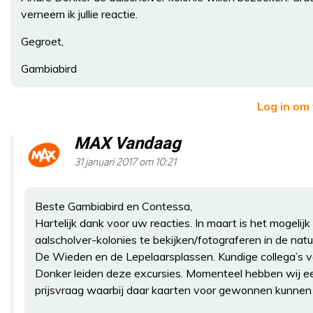
verneem ik jullie reactie.
Gegroet,
Gambiabird
Log in om
MAX Vandaag
31 januari 2017 om 10:21
Beste Gambiabird en Contessa,
Hartelijk dank voor uw reacties. In maart is het mogelij
aalscholver-kolonies te bekijken/fotograferen in de nat
De Wieden en de Lepelaarsplassen. Kundige collega’s 
Donker leiden deze excursies. Momenteel hebben wij e
prijsvraag waarbij daar kaarten voor gewonnen kunnen