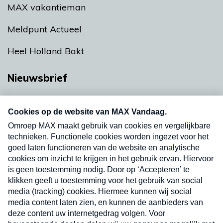
MAX vakantieman
Meldpunt Actueel
Heel Holland Bakt
Nieuwsbrief
Neem hier een gratis abonnement op onze
nieuwsbrief. Elke vrijdag- en dinsdagochtend in
uw mailbox.
Verzend