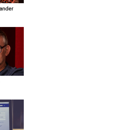
 ander
m