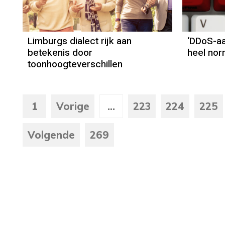
Limburgs dialect rijk aan
‘DDoS-aa
betekenis door
heel nor
toonhoogteverschillen
1
Vorige
...
223
224
225
Volgende
269