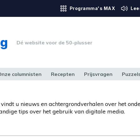
Programma's MAX
Lee
Dé website voor de 50-plusser
Onze columnisten
Recepten
Prijsvragen
Puzzel
ERK & RECHT
GEZONDHEID & SPORT
HUIS, TUIN & HOBBY
MEDIA & 
er vindt u nieuws en achtergrondverhalen over het ond
handige tips over het gebruik van digitale media.