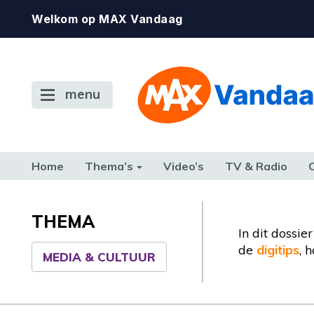
Welkom op MAX Vandaag
menu
Home
Thema’s
Video’s
TV & Radio
CONSUMENT
ETEN & DRINKEN
FAMILIE & RELATIE
GELD, W
TERUG NAAR TOEN
THEMA
In dit dossi
de
digitips
, 
MEDIA & CULTUUR