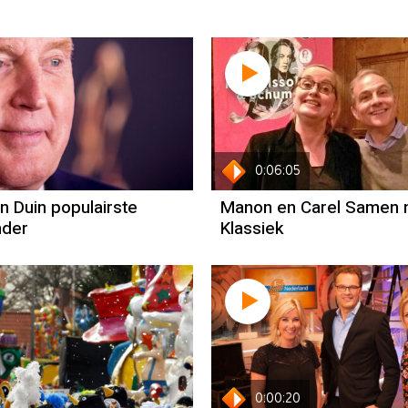
0:06:05
n Duin populairste
Manon en Carel Samen 
nder
Klassiek
0:00:20