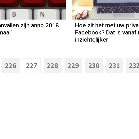
nvallen zijn anno 2018
Hoe zit het met uw priv
maal’
Facebook? Dat is vanaf 
inzichtelijker
226
227
228
229
230
231
23