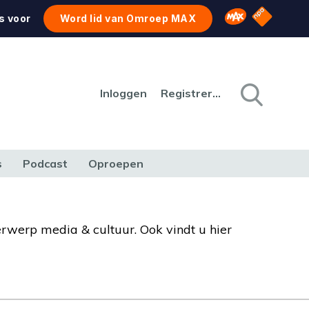
NPO Star
Omroep MAX
s voor
Word lid van Omroep MAX
Inloggen
Registreren
s
Podcast
Oproepen
CULTUUR
NATUUR & MILIEU
REIZEN & VERKEER
erwerp media & cultuur. Ook vindt u hier