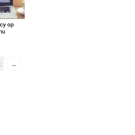
acy op
nu
2
...