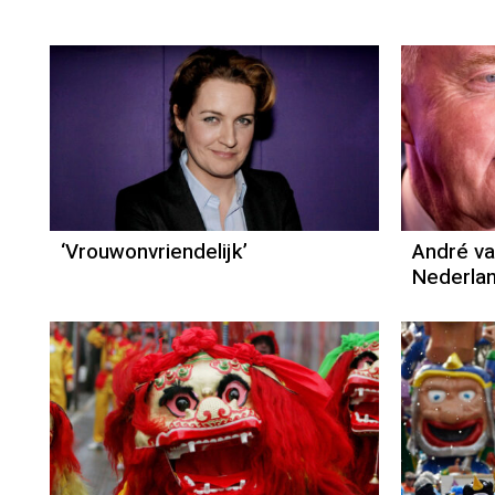
Column
Jan Slagter
‘Vrouwonvriendelijk’
André va
Nederla