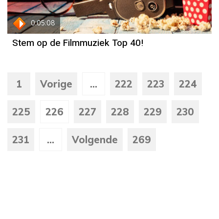
0:05:08
Stem op de Filmmuziek Top 40!
1
Vorige
...
222
223
224
225
226
227
228
229
230
231
...
Volgende
269