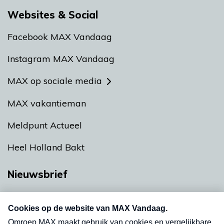
Websites & Social
Facebook MAX Vandaag
Instagram MAX Vandaag
MAX op sociale media
MAX vakantieman
Meldpunt Actueel
Heel Holland Bakt
Nieuwsbrief
Neem hier een gratis abonnement op onze
nieuwsbrief. Elke vrijdag- en dinsdagochtend in
uw mailbox.