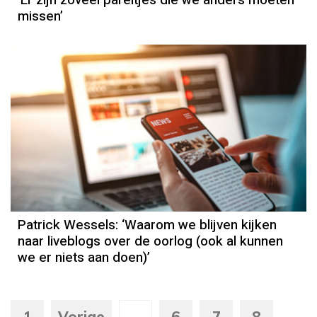
missen’
Column
Patrick Wessels
Patrick Wessels: ‘Waarom we blijven kijken
naar liveblogs over de oorlog (ook al kunnen
we er niets aan doen)’
1
Vorige
...
6
7
8