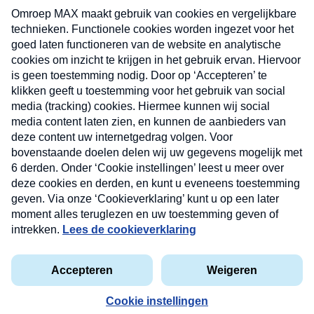
uw mailbox.
Verzend
Nieuwsbrief
Neem hier een gratis abonnement op onze
nieuwsbrief. Elke vrijdag- en dinsdagochtend in uw
mailbox.
Contact
Algemene voorwaarden
Privacyverklaring
Cookieverklaring
Kwetsbaarheid melden
privacyverklaring
Copyright © 2026 MAX Vandaag -
Omroep MAX