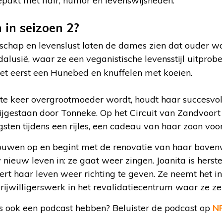
pakt met flair, humor en levenswijsheden.
n in seizoen 2?
dschap en levenslust laten de dames zien dat ouder w
ndalusië, waar ze een veganistische levensstijl uitpro
het eerst een Hunebed en knuffelen met koeien.
ste keer overgrootmoeder wordt, houdt haar succesv
bijgestaan door Tonneke. Op het Circuit van Zandvoort 
sten tijdens een rijles, een cadeau van haar zoon voo
uwen op en begint met de renovatie van haar bovenv
nieuw leven in: ze gaat weer zingen. Joanita is herst
rt haar leven weer richting te geven. Ze neemt het ini
rijwilligerswerk in het revalidatiecentrum waar ze zel
s ook een podcast hebben? Beluister de podcast op
NP