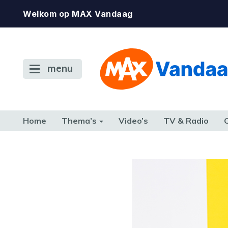
Welkom op MAX Vandaag
menu
Home
Thema’s
Video’s
TV & Radio
CONSUMENT
ETEN & DRINKEN
FAMILIE & RELATIE
GELD, W
TERUG NAAR TOEN