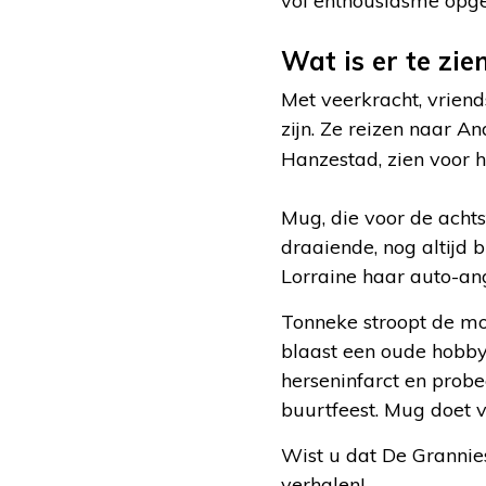
vol enthousiasme opge
Wat is er te zie
Met veerkracht, vrien
zijn. Ze reizen naar A
Hanzestad, zien voor 
Mug, die voor de acht
draaiende, nog altijd 
Lorraine haar auto-ang
Tonneke stroopt de mo
blaast een oude hobby 
herseninfarct en probee
buurtfeest. Mug doet v
Wist u dat De Grannie
verhalen!