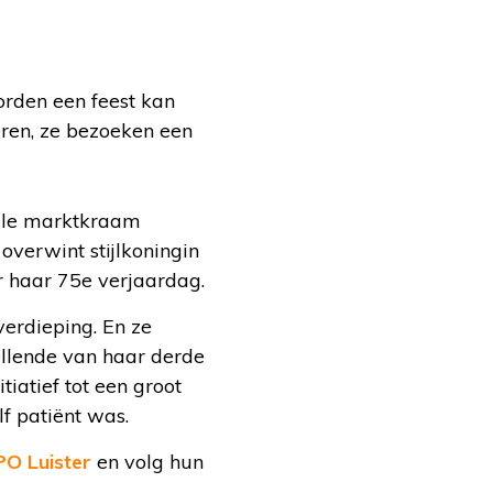
orden een feest kan
beren, ze bezoeken een
olle marktkraam
overwint stijlkoningin
r haar 75e verjaardag.
erdieping. En ze
ellende van haar derde
tiatief tot een groot
f patiënt was.
O Luister
en volg hun