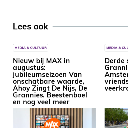
Lees ook
MEDIA & CULTUUR
MEDIA & CU
Nieuw bij MAX in
Derde 
augustus:
Granni
jubileumseizoen Van
Amster
onschatbare waarde,
vriend
Ahoy Zingt De Nijs, De
veerkr
Grannies, Beestenboel
en nog veel meer