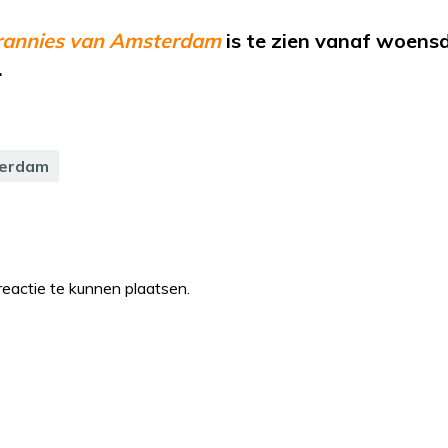
rannies van Amsterdam
is te zien vanaf woens
.
terdam
eactie te kunnen plaatsen.