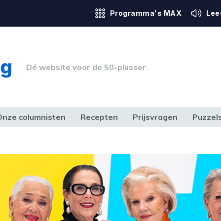
Programma's MAX
Lee
Dé website voor de 50-plusser
Onze columnisten
Recepten
Prijsvragen
Puzzel
ERK & RECHT
GEZONDHEID & SPORT
HUIS, TUIN & HOBBY
MEDIA & 