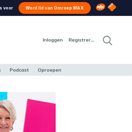
NPO Star
Omroep MAX
s voor
Word lid van Omroep MAX
Inloggen
Registreren
s
Podcast
Oproepen
CULTUUR
NATUUR & MILIEU
REIZEN & VERKEER