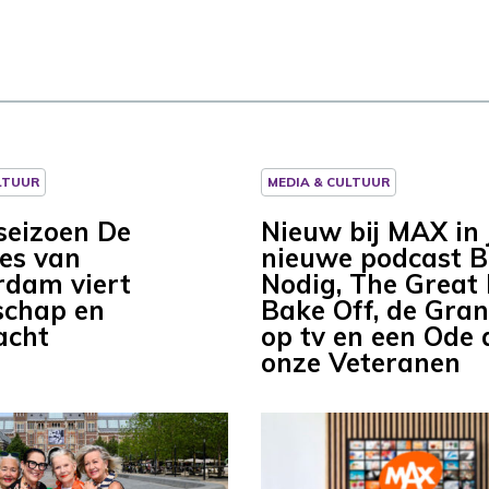
LTUUR
MEDIA & CULTUUR
seizoen De
Nieuw bij MAX in 
es van
nieuwe podcast 
dam viert
Nodig, The Great 
schap en
Bake Off, de Gran
acht
op tv en een Ode
onze Veteranen